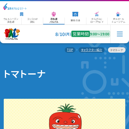
ウェルシーズン
コンコルド
浜名湖
かんざんじ
オルゴール
華咲の湯
浜名湖
浜松
パルパル
ロープウェイ
ミュージアム
8
10
営業時間
/
(月)
9:00〜19:00
TOP
キャラクター紹介
トマトーナ
トマトーナ