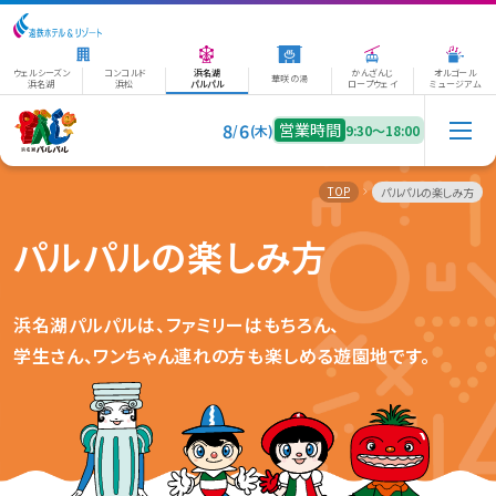
ウェルシーズン
コンコルド
浜名湖
かんざんじ
オルゴール
華咲の湯
浜名湖
浜松
パルパル
ロープウェイ
ミュージアム
8
6
営業時間
/
(木)
9:30〜18:00
TOP
パルパルの楽しみ方
パルパルの楽しみ方
浜名湖パルパルは、ファミリーはもちろん、
学生さん、ワンちゃん連れの方も楽しめる遊園地です。