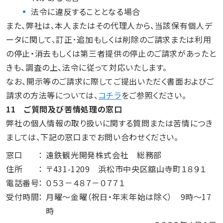
法令に違反することとなる場合
また、弊社は、本人またはその代理人から、当該保有個人デ
ータに関して、訂正･追加もしくは削除のご請求または利用
の停止・消去もしくは第三者提供の停止のご請求があったと
きも、調査の上、法令に従って対応いたします。
なお、開示等のご請求に際してご提出いただく書面およびご
請求の方法等については、
コチラ
をご参照ください。
11 ご質問及び苦情処理の窓口
弊社の個人情報の取り扱いに関する質問または苦情につき
ましては、下記の窓口までお問い合わせください。
窓口
遠鉄観光開発株式会社 総務部
住所
〒431-1209 浜松市中央区舘山寺町１８９１
電話番号
０５３－４８７－０７７１
受付時間
月曜～金曜（祝日・年末年始は除く） 9時～17
時