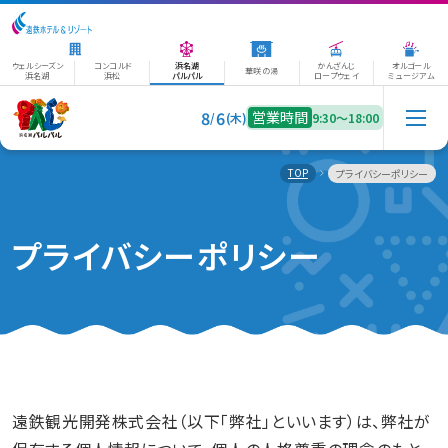
ウェルシーズン
コンコルド
浜名湖
かんざんじ
オルゴール
華咲の湯
浜名湖
浜松
パルパル
ロープウェイ
ミュージアム
8
6
営業時間
/
(木)
9:30〜18:00
TOP
プライバシーポリシー
プライバシーポリシー
遠鉄観光開発株式会社（以下「弊社」といいます）は、弊社が