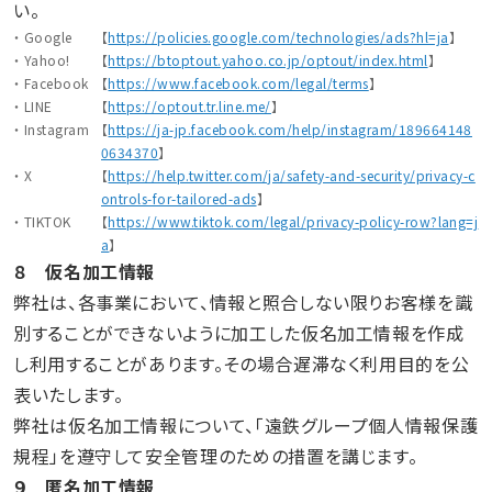
い。
・ Google
【
https://policies.google.com/technologies/ads?hl=ja
】
・ Yahoo!
【
https://btoptout.yahoo.co.jp/optout/index.html
】
・ Facebook
【
https://www.facebook.com/legal/terms
】
・ LINE
【
https://optout.tr.line.me/
】
・ Instagram
【
https://ja-jp.facebook.com/help/instagram/189664148
0634370
】
・ X
【
https://help.twitter.com/ja/safety-and-security/privacy-c
ontrols-for-tailored-ads
】
・ TIKTOK
【
https://www.tiktok.com/legal/privacy-policy-row?lang=j
a
】
８ 仮名加工情報
弊社は、各事業において、情報と照合しない限りお客様を識
別することができないように加工した仮名加工情報を作成
し利用することがあります。その場合遅滞なく利用目的を公
表いたします。
弊社は仮名加工情報について、「遠鉄グループ個人情報保護
規程」を遵守して安全管理のための措置を講じます。
９ 匿名加工情報