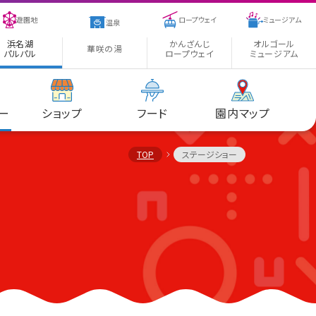
遊園地
ロープウェイ
ミュージアム
温泉
浜名湖
かんざんじ
オルゴール
華咲の湯
パルパル
ロープウェイ
ミュージアム
ー
ショップ
フード
園内マップ
TOP
ステージショー