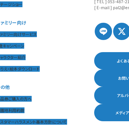
[ TEL ] 053-487-2
ステージショー
[ E-mail ] pal2@en
ファミリー向け
ァミリー向けサービス
歳キャンペーン
ャラクター紹介
よくあ
りえ・絵本ダウンロード
お問
その他
アルバ
商品券ご購入の方へ
遊園地利用約款
メディ
カスタマーハラスメント基本方針について