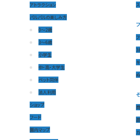
アトラクション
パルパルの楽しみ方
0〜2歳
フ
3〜6歳
3
小学生
キ
中・高・大学生
ぬ
ペット同伴
法人利用
ショップ
フード
園内マップ