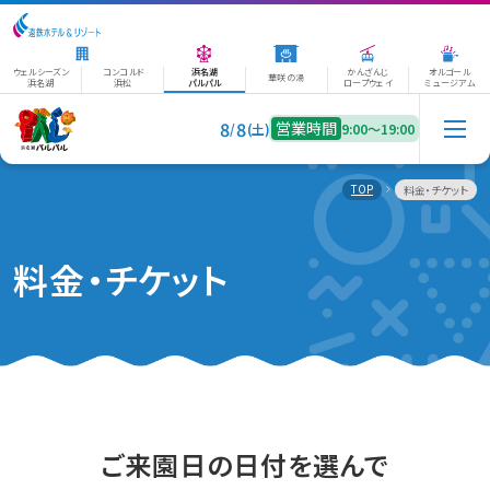
ウェルシーズン
コンコルド
浜名湖
かんざんじ
オルゴール
華咲の湯
浜名湖
浜松
パルパル
ロープウェイ
ミュージアム
8
8
営業時間
/
(土)
9:00〜19:00
TOP
料金・チケット
料金・チケット
ご来園日の日付を選んで