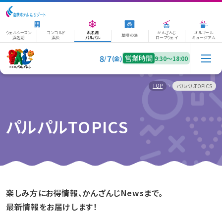
ウェルシーズン
コンコルド
浜名湖
かんざんじ
オルゴール
華咲の湯
浜名湖
浜松
パルパル
ロープウェイ
ミュージアム
8
7
営業時間
/
(金)
9:30〜18:00
TOP
パルパルTOPICS
パルパルTOPICS
楽しみ方にお得情報、かんざんじNewsまで。
最新情報をお届けします！