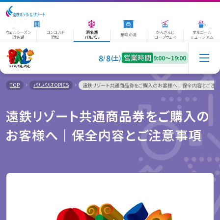
ウェルシーズン
コンコルド
浜名湖
かんざんじ
オルゴール
華咲の湯
浜名湖
浜松
パルパル
ロープウェイ
ミュージアム
8
8
営業時間
/
(土)
9:00〜19:00
TOP
パルパルTOPICS
遠鉄リゾート共通商品券をご購入のお客様へ｜保全内容とご注
遠鉄リゾート共通商品券をご購入の
お客様へ｜保全内容とご注意事項