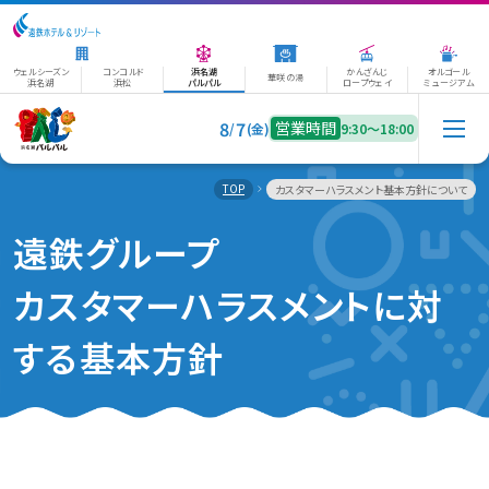
ウェルシーズン
コンコルド
浜名湖
かんざんじ
オルゴール
華咲の湯
浜名湖
浜松
パルパル
ロープウェイ
ミュージアム
8
7
営業時間
/
(金)
9:30〜18:00
TOP
カスタマーハラスメント基本方針について
遠鉄グループ
カスタマーハラスメント
に対
する基本方針