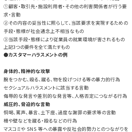
①顧客・取引先・施設利用者・その他の利害関係者が行う要
求・言動
②その内容の妥当性に照らして、当該要求を実現するための
手段・態様が社会通念上不相当なもの
③当該手段・態様により従業員の就業環境が害されるもの
上記3つの要件を全て満たすもの
●カスタマーハラスメントの例
身体的、精神的な攻撃
腕をつかむ、殴る、蹴る、物を投げつける等の暴力的行為
セクシュアルハラスメントに該当する言動
侮辱的な発言や差別的な発言等、人格否定につながる行為
威圧的、脅迫的な言動
恫喝、罵声、暴言、土下座、過度な謝罪の要求等の言動
柵や壁などを蹴る・殴るなどの行為
マスコミや SNS 等への暴露や反社会的勢力とのつながりを