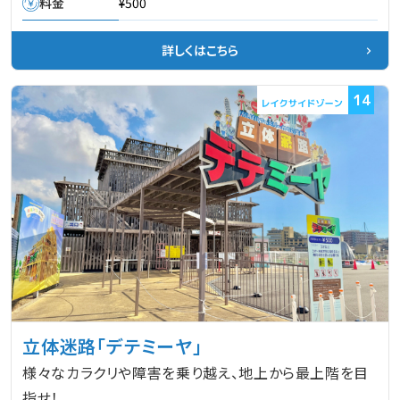
料金
¥500
詳しくはこちら
14
立体迷路「デテミーヤ」
様々なカラクリや障害を乗り越え、地上から最上階を目
指せ！