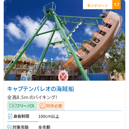
17
キャプテンパレオの海賊船
全高8.5ｍのバイキング！
フリーパス
同伴必要
身長制限
100cm以上
対象年齢
全年齢