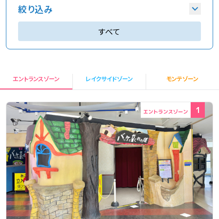
アトラクションごとに身長・年齢制限があり、フリ
絞り込み
ーパスでご利用できないものがあります。
すべて
アトラクションは3歳から有料で同伴の方も有料
となります。
年齢
アトラクションには時間制限が設けられている
0歳
1歳
2歳
ものがあります。
エントランスゾーン
レイクサイドゾーン
モンテゾーン
アトラクションによっては帽子・マフラー・スカー
3歳
4歳
5歳
フなど、落下・巻きつきの恐れがあるものを外し
1
6歳
7歳以上
て乗車いただきます。
天候不順（雨や雷等）、安全点検、その他の理由
身長
で運転を中止することがあります。
体調が悪い場合はお近くのスタッフにお声掛けく
95cm未満
100cm未満
ださい。状態により救護室にご案内いたします。
110cm未満
120cm未満
アトラクション乗車前に消毒液による手指の消
140cm未満
毒をお願いいたします。
ペット（わんちゃん）と一緒にご利用いただける
遊び方