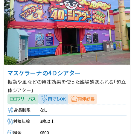
マスケラーナの4Ｄシアター
振動や風などの特殊効果を使った臨場感あふれる「超立
体シアター」
フリーパス
雨でもOK
同伴必要
身長制限
なし
対象年齢
3歳以上
料金
¥600