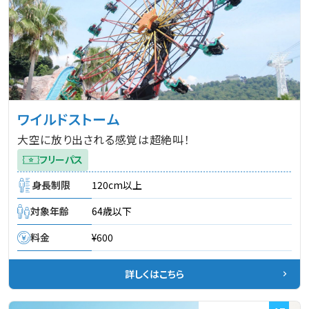
ワイルドストーム
大空に放り出される感覚は超絶叫！
フリーパス
身長制限
120cm以上
対象年齢
64歳以下
料金
¥600
詳しくはこちら