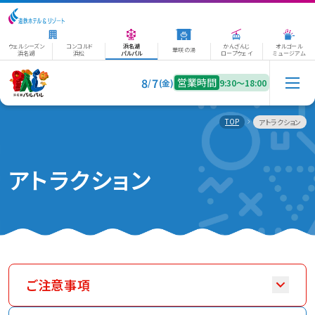
ウェルシーズン
コンコルド
浜名湖
かんざんじ
オルゴール
華咲の湯
浜名湖
浜松
パルパル
ロープウェイ
ミュージアム
8
7
営業時間
/
(金)
9:30〜18:00
TOP
アトラクション
アトラクション
ご注意事項