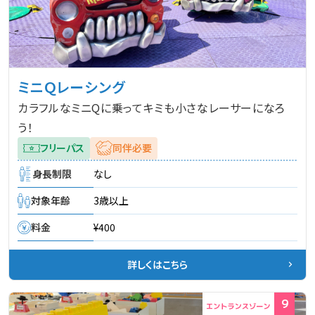
ミニＱレーシング
カラフルなミニQに乗ってキミも小さなレーサーになろ
う！
フリーパス
同伴必要
身長制限
なし
対象年齢
3歳以上
料金
¥400
詳しくはこちら
9