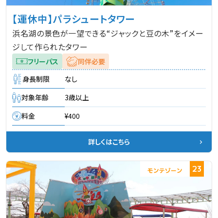
【運休中】パラシュートタワー
浜名湖の景色が一望できる“ジャックと豆の木”をイメー
ジして作られたタワー
フリーパス
同伴必要
身長制限
なし
対象年齢
3歳以上
料金
¥400
詳しくはこちら
23