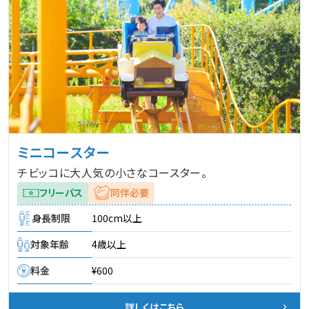
ミニコースター
チビッコに大人気の小さなコースター。
フリーパス
同伴必要
身長制限
100cm以上
対象年齢
4歳以上
料金
¥600
詳しくはこちら