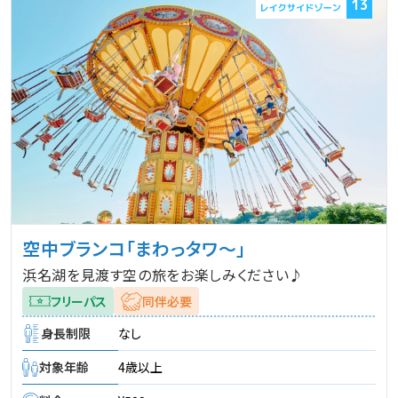
13
空中ブランコ「まわっタワ～」
浜名湖を見渡す空の旅をお楽しみください♪
フリーパス
同伴必要
身長制限
なし
対象年齢
4歳以上