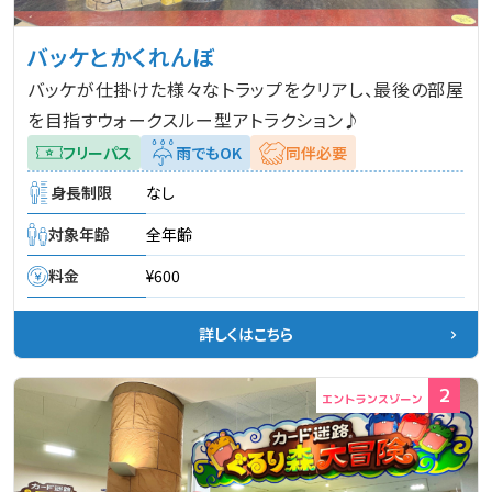
アトラクションには、アトラクションごとのルール
雨でもOK
わんちゃんといっしょに
がございます。詳しくは下記をご覧ください。
バッケとかくれんぼ
ワンだパル！
バッケが仕掛けた様々なトラップをクリアし、最後の部屋
園内にペットをお預かりできる施設はございませ
を目指すウォークスルー型アトラクション♪
絞り込む
ん。
フリーパス
雨でもOK
同伴必要
身長制限
なし
対象年齢
全年齢
料金
¥600
詳しくはこちら
2