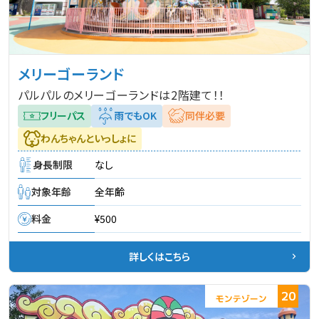
メリーゴーランド
パルパルのメリーゴーランドは2階建て！！
フリーパス
雨でもOK
同伴必要
わんちゃんといっしょに
身長制限
なし
対象年齢
全年齢
料金
¥500
詳しくはこちら
20