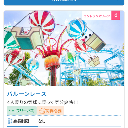
6
バルーンレース
4人乗りの気球に乗って気分爽快！！
フリーパス
同伴必要
身長制限
なし