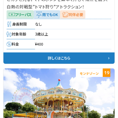
白熱の対戦型”トマト狩り”アトラクション！
フリーパス
雨でもOK
同伴必要
身長制限
なし
対象年齢
3歳以上
料金
¥400
詳しくはこちら
19