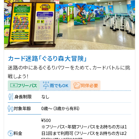
カード迷路「ぐるり森大冒険」
迷路の中にあるぐるりパワーをためて、カードバトルに挑
戦しよう！
フリーパス
雨でもOK
同伴必要
身長制限
なし
対象年齢
0歳～（3歳から有料）
¥500
※フリーパス・年間フリーパスをお持ちの方は1
料金
日1回まで利用可（フリーパスをお持ちの方は2