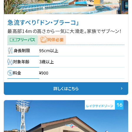
急流すべり「ドン・ブラーコ」
最高部14mの高さから一気に大滑走。家族でザブ～ン！
フリーパス
同伴必要
身長制限
95cm以上
対象年齢
3歳以上
料金
¥900
詳しくはこちら
16