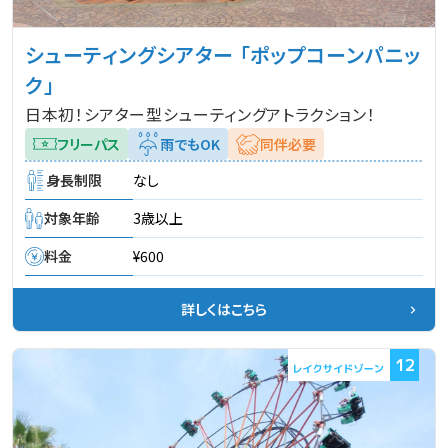
シューティングシアター 「ポップコーンパニッ
ク」
日本初！シアター型シューティングアトラクション！
フリーパス
雨でもOK
同伴必要
身長制限
なし
対象年齢
3歳以上
料金
¥600
詳しくはこちら
12