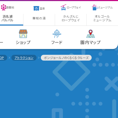
遊園地
ロープウェイ
ミュージアム
温泉
浜名湖
かんざんじ
オルゴール
華咲の湯
パルパル
ロープウェイ
ミュージアム
ー
ショップ
フード
園内マップ
OP
アトラクション
ボンジョールノのくるくるクルーズ