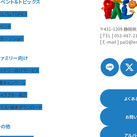
イベント＆トピックス
ルパルTOPICS
ベント
〒431-1209 静
[ TEL ] 053-487-2
ステージショー
[ E-mail ] pal2@en
ファミリー向け
ァミリー向けサービス
歳キャンペーン
ャラクター紹介
よくあ
りえ・絵本ダウンロード
お問
その他
アルバ