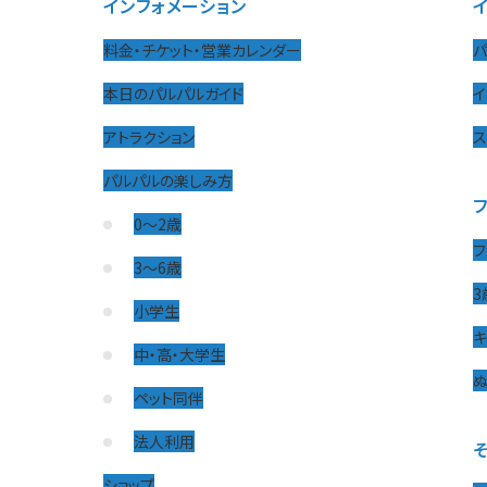
インフォメーション
料金・チケット・営業カレンダー
パ
本日のパルパルガイド
イ
アトラクション
パルパルの楽しみ方
0〜2歳
フ
3〜6歳
3
小学生
キ
中・高・大学生
ぬ
ペット同伴
法人利用
ショップ