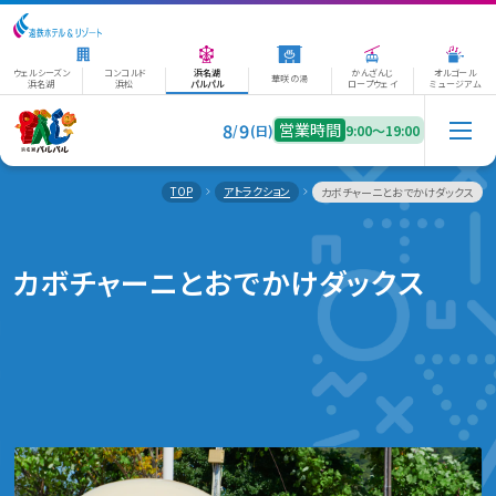
ウェルシーズン
コンコルド
浜名湖
かんざんじ
オルゴール
華咲の湯
浜名湖
浜松
パルパル
ロープウェイ
ミュージアム
8
9
営業時間
/
(日)
9:00〜19:00
TOP
アトラクション
カボチャーニとおでかけダックス
カボチャーニとおでかけダックス