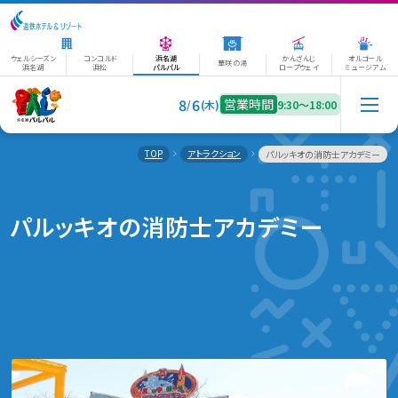
ウェルシーズン
コンコルド
浜名湖
かんざんじ
オルゴール
華咲の湯
浜名湖
浜松
パルパル
ロープウェイ
ミュージアム
8
6
営業時間
/
(木)
9:30〜18:00
TOP
アトラクション
パルッキオの消防士アカデミー
パルッキオの消防士アカデミー