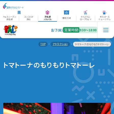
ウェルシーズン
コンコルド
浜名湖
かんざんじ
オルゴール
華咲の湯
浜名湖
浜松
パルパル
ロープウェイ
ミュージアム
8
7
営業時間
/
(金)
9:30〜18:00
TOP
アトラクション
トマトーナのもりもりトマトーレ
トマトーナのもりもりトマトーレ