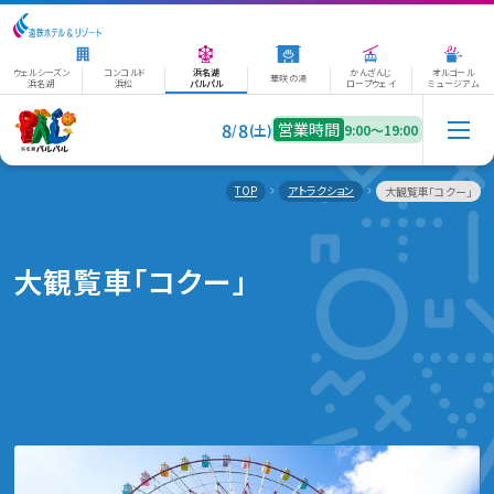
ウェルシーズン
コンコルド
浜名湖
かんざんじ
オルゴール
華咲の湯
浜名湖
浜松
パルパル
ロープウェイ
ミュージアム
8
8
営業時間
/
(土)
9:00〜19:00
TOP
アトラクション
大観覧車「コクー」
大観覧車「コクー」