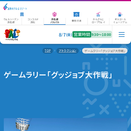
ウェルシーズン
コンコルド
浜名湖
かんざんじ
オルゴール
華咲の湯
浜名湖
浜松
パルパル
ロープウェイ
ミュージアム
8
7
営業時間
/
(金)
9:30〜18:00
TOP
アトラクション
ゲームラリー「グッジョブ大作戦」
ゲームラリー「グッジョブ大作戦」