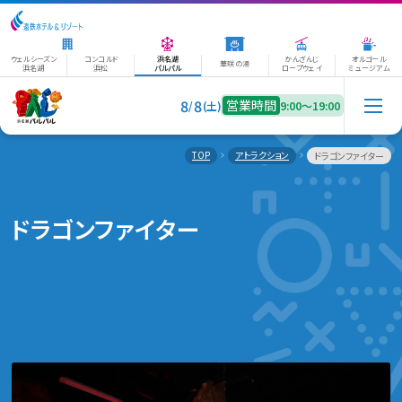
ウェルシーズン
コンコルド
浜名湖
かんざんじ
オルゴール
華咲の湯
浜名湖
浜松
パルパル
ロープウェイ
ミュージアム
8
8
営業時間
/
(土)
9:00〜19:00
TOP
アトラクション
ドラゴンファイター
ドラゴンファイター