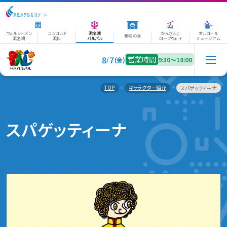
ウェルシーズン
コンコルド
浜名湖
かんざんじ
オルゴール
華咲の湯
浜名湖
浜松
パルパル
ロープウェイ
ミュージアム
8
7
営業時間
/
(金)
9:30〜18:00
TOP
キャラクター紹介
スパゲッティーナ
スパゲッティーナ