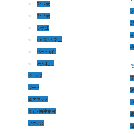
0〜2歳
フ
3〜6歳
3
小学生
キ
中・高・大学生
ぬ
ペット同伴
法人利用
ショップ
フード
園内マップ
周辺・関連施設
アクセス