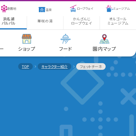
遊園地
ロープウェイ
ミュージアム
温泉
浜名湖
かんざんじ
オルゴール
華咲の湯
パルパル
ロープウェイ
ミュージアム
ー
ショップ
フード
園内マップ
TOP
キャラクター紹介
フェットチーネ