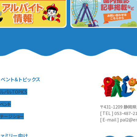
イベント＆トピックス
ルパルTOPICS
ベント
〒431-1209 静
[ TEL ] 053-487-2
ステージショー
[ E-mail ] pal2@en
ファミリー向け