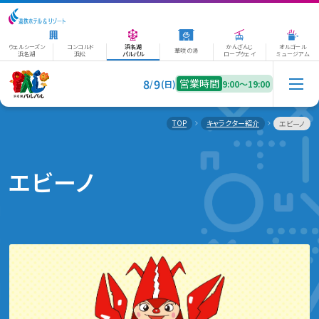
ウェルシーズン
コンコルド
浜名湖
かんざんじ
オルゴール
華咲の湯
浜名湖
浜松
パルパル
ロープウェイ
ミュージアム
8
9
営業時間
/
(日)
9:00〜19:00
TOP
キャラクター紹介
エビーノ
エビーノ