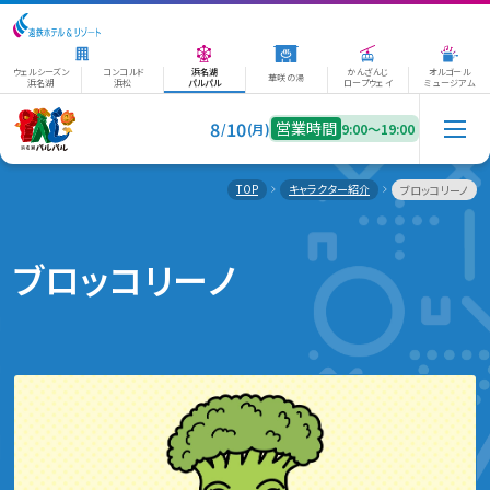
ウェルシーズン
コンコルド
浜名湖
かんざんじ
オルゴール
華咲の湯
浜名湖
浜松
パルパル
ロープウェイ
ミュージアム
8
10
営業時間
/
(月)
9:00〜19:00
TOP
キャラクター紹介
ブロッコリーノ
ブロッコリーノ