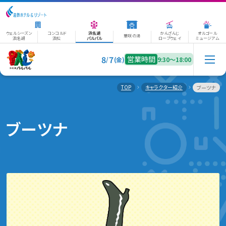
ウェルシーズン
コンコルド
浜名湖
かんざんじ
オルゴール
華咲の湯
浜名湖
浜松
パルパル
ロープウェイ
ミュージアム
8
7
営業時間
/
(金)
9:30〜18:00
TOP
キャラクター紹介
ブーツナ
ブーツナ