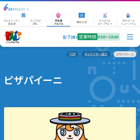
ウェルシーズン
コンコルド
浜名湖
かんざんじ
オルゴール
華咲の湯
浜名湖
浜松
パルパル
ロープウェイ
ミュージアム
8
7
営業時間
/
(金)
9:30〜18:00
TOP
キャラクター紹介
ピザパイーニ
ピザパイーニ