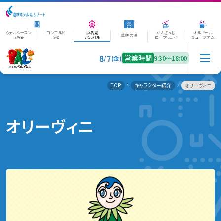
ウェルシーズン
コンコルド
浜名湖
かんざんじ
オルゴール
華咲の湯
浜名湖
浜松
パルパル
ロープウェイ
ミュージアム
8
7
営業時間
/
(金)
9:30〜18:00
TOP
キャラクター紹介
オリーヴィニ
オリーヴィニ