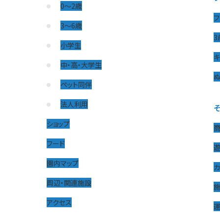
0〜2歳
フ
3〜6歳
3
小学生
キ
中・高・大学生
ぬ
ペット同伴
法人利用
ショップ
フード
園内マップ
周辺・関連施設
アクセス