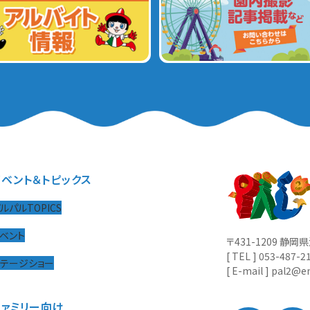
イベント＆トピックス
ルパルTOPICS
ベント
〒431-1209 静
[ TEL ] 053-487-2
ステージショー
[ E-mail ] pal2@en
ファミリー向け