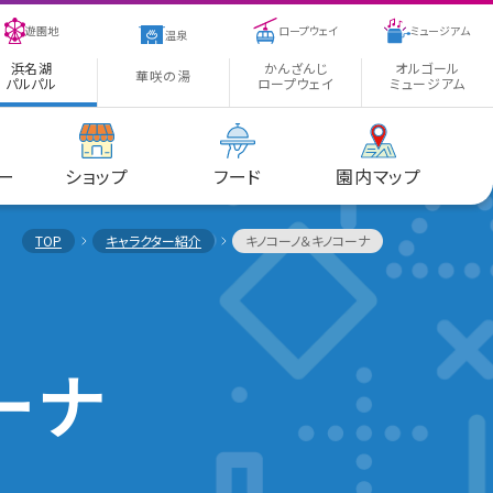
遊園地
ロープウェイ
ミュージアム
温泉
浜名湖
かんざんじ
オルゴール
華咲の湯
パルパル
ロープウェイ
ミュージアム
ー
ショップ
フード
園内マップ
TOP
キャラクター紹介
キノコーノ＆キノコーナ
ーナ