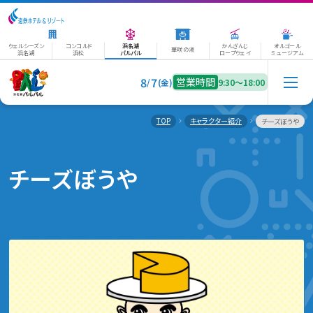
ウェルシーズン
コンコルド
浜名湖
かんざんじ
オルゴール
華咲の湯
浜名湖
浜松
パルパル
ロープウェイ
ミュージアム
8
7
営業時間
/
(金)
9:30〜18:00
TOP
キャラクター紹介
チーズぼうや
チーズぼうや