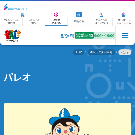
ウェルシーズン
コンコルド
浜名湖
かんざんじ
オルゴール
華咲の湯
浜名湖
浜松
パルパル
ロープウェイ
ミュージアム
8
9
営業時間
/
(日)
9:00〜19:00
TOP
キャラクター紹介
パレオ
パレオ