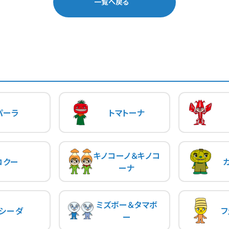
一覧へ戻る
パーラ
トマトーナ
キノコーノ＆キノコ
コクー
ーナ
ミズボー＆タマボ
シーダ
フ
ー