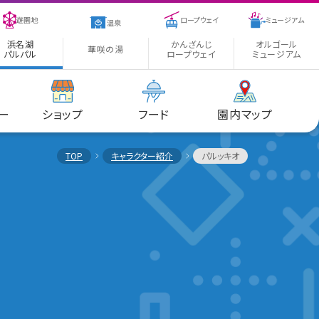
遊園地
ロープウェイ
ミュージアム
温泉
浜名湖
かんざんじ
オルゴール
華咲の湯
パルパル
ロープウェイ
ミュージアム
ー
ショップ
フード
園内マップ
TOP
キャラクター紹介
パルッキオ