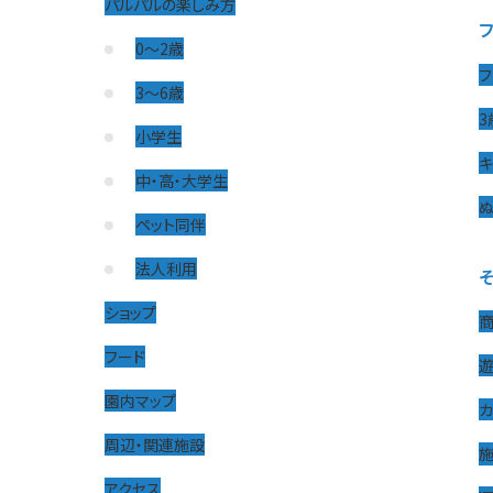
パルパルの楽しみ方
0〜2歳
フ
3〜6歳
3
小学生
キ
中・高・大学生
ぬ
ペット同伴
法人利用
ショップ
フード
園内マップ
周辺・関連施設
アクセス