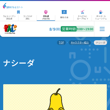
ウェルシーズン
コンコルド
浜名湖
かんざんじ
オルゴール
華咲の湯
浜名湖
浜松
パルパル
ロープウェイ
ミュージアム
8
9
営業時間
/
(日)
9:00〜19:00
TOP
キャラクター紹介
ナシーダ
ナシーダ