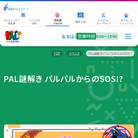
ウェルシーズン
コンコルド
浜名湖
かんざんじ
オルゴール
華咲の湯
浜名湖
浜松
パルパル
ロープウェイ
ミュージアム
8
8
営業時間
/
(土)
9:00〜19:00
TOP
イベント
PAL謎解き パルパルからのSOS!?
PAL謎解き パルパルからのSOS!?